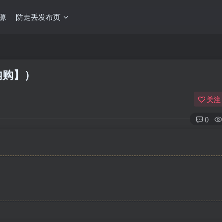
源
防走丢发布页
内购】）
关注
0