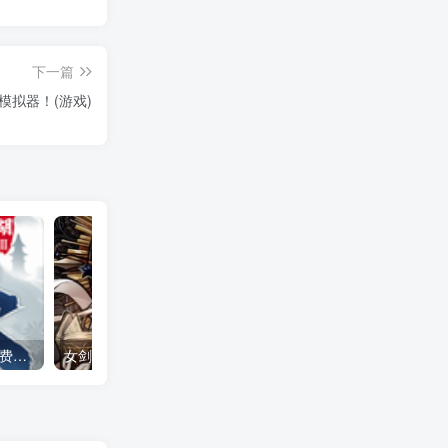
下一篇
h模拟器！(游戏)
下一站江湖2 全DLC（免付费解锁完整版）Steam移植
女剑士的秘密日记（大量货币＋无敌秒杀）