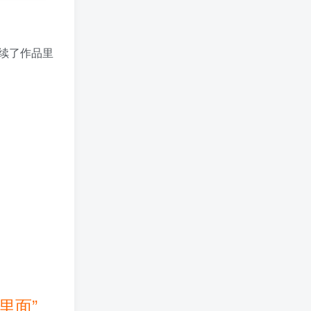
续了作品里
b里面”