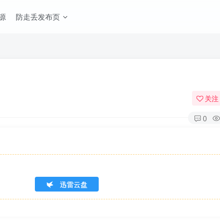
源
防走丢发布页
关注
0
迅雷云盘