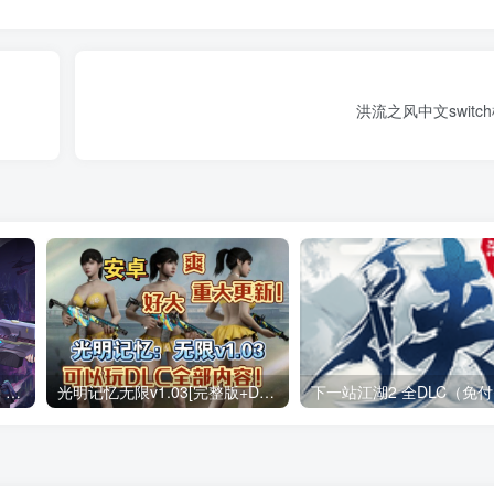
洪流之风中文switc
战魂铭人 v3.4.0（无限内购）Steam移植 仙宫失序，裁决降临两名新英雄，来自仙宫城！道具羁绊系统上线！
光明记忆无限v1.03[完整版+DLC+mod版]Steam移植