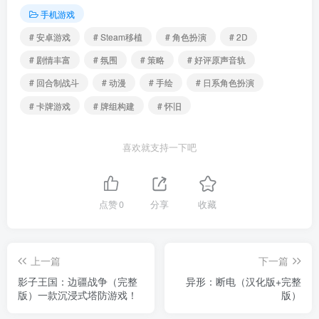
手机游戏
# 安卓游戏
# Steam移植
# 角色扮演
# 2D
# 剧情丰富
# 氛围
# 策略
# 好评原声音轨
# 回合制战斗
# 动漫
# 手绘
# 日系角色扮演
# 卡牌游戏
# 牌组构建
# 怀旧
喜欢就支持一下吧
点赞
0
分享
收藏
上一篇
下一篇
影子王国：边疆战争（完整
异形：断电（汉化版+完整
版）一款沉浸式塔防游戏！
版）