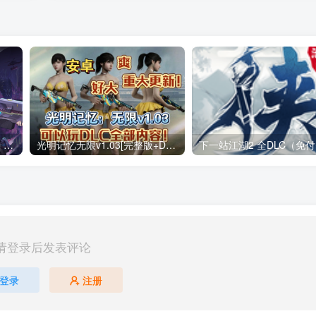
战魂铭人 v3.4.0（无限内购）Steam移植 仙宫失序，裁决降临两名新英雄，来自仙宫城！道具羁绊系统上线！
光明记忆无限v1.03[完整版+DLC+mod版]Steam移植
请登录后发表评论
登录
注册