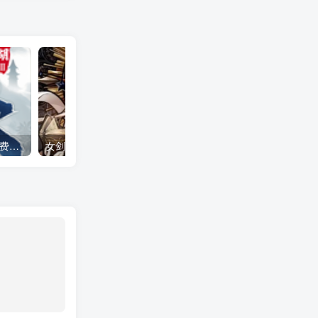
下一站江湖2 全DLC（免付费解锁完整版）Steam移植
女剑士的秘密日记（大量货币＋无敌秒杀）