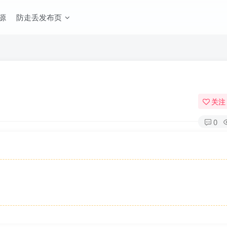
源
防走丢发布页
关注
0