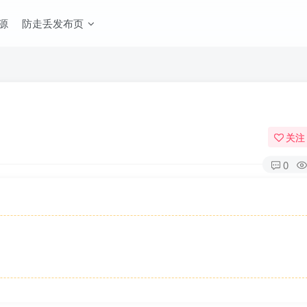
源
防走丢发布页
关注
0