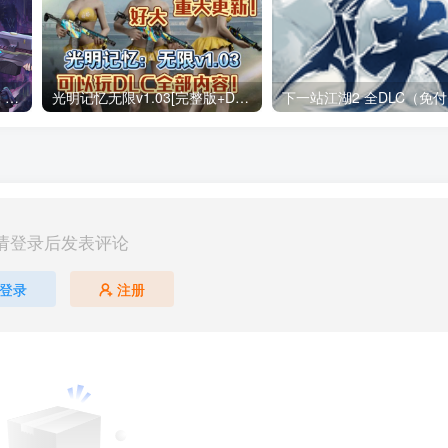
战魂铭人 v3.4.0（无限内购）Steam移植 仙宫失序，裁决降临两名新英雄，来自仙宫城！道具羁绊系统上线！
光明记忆无限v1.03[完整版+DLC+mod版]Steam移植
请登录后发表评论
登录
注册