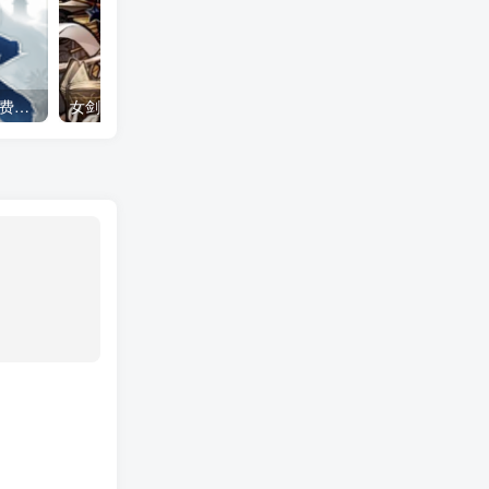
下一站江湖2 全DLC（免付费解锁完整版）Steam移植
女剑士的秘密日记（大量货币＋无敌秒杀）