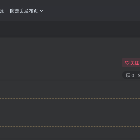
源
防走丢发布页
关注
0