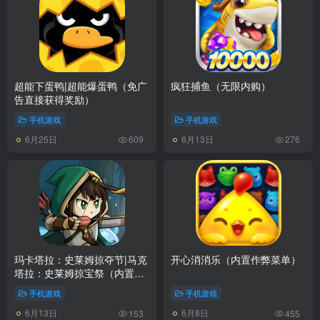
超能下蛋鸭|超能爆蛋鸭（免广
疯狂捕鱼（无限内购）
告直接获得奖励）
手机游戏
手机游戏
6月25日
6月13日
609
276
玛卡塔拉：史莱姆掠夺节|马克
开心消消乐（内置作弊菜单）
塔拉：史莱姆掠宝祭（内置多
功能菜单）
手机游戏
手机游戏
6月13日
6月8日
153
455