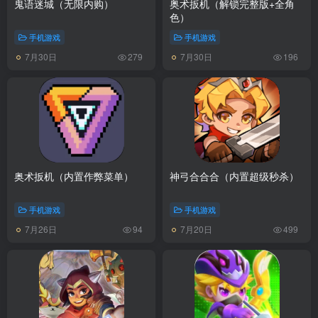
鬼语迷城（无限内购）
奥术扳机（解锁完整版+全角
色）
手机游戏
手机游戏
7月30日
7月30日
279
196
奥术扳机（内置作弊菜单）
神弓合合合（内置超级秒杀）
手机游戏
手机游戏
7月26日
7月20日
94
499