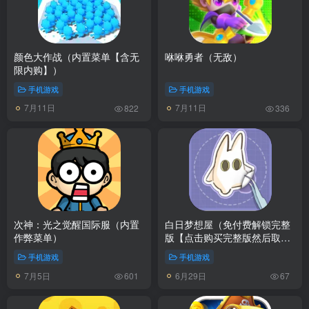
颜色大作战（内置菜单【含无
咻咻勇者（无敌）
限内购】）
手机游戏
手机游戏
7月11日
7月11日
822
336
次神：光之觉醒国际服（内置
白日梦想屋（免付费解锁完整
作弊菜单）
版【点击购买完整版然后取消
支付返回即可】）
手机游戏
手机游戏
7月5日
6月29日
601
67