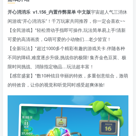
开心消消乐 v1.156_内置作弊菜单 中文版
宇宙超人气三消休
闲游戏“开心消消乐”！千万玩家共同推荐，你一定会喜欢~~
【全民游戏】*轻松滑动手指即可操作,玩法简单易上手!清新
可爱的高清画质，Q萌可爱的小动物们…老少皆宜！
【全新玩法】*超过1000多个精彩有趣的游戏关卡.伴随各种
不同的障碍,难度逐步升级,挑战你的极限! 集齐金色豆荚、极
限时间挑战、消除指定物品…玩法超丰富！
【感官盛宴】*数10种炫目华丽的特效，多重创意组合，激萌
的特效音，让你的视觉和听觉同时感受超爽体验!