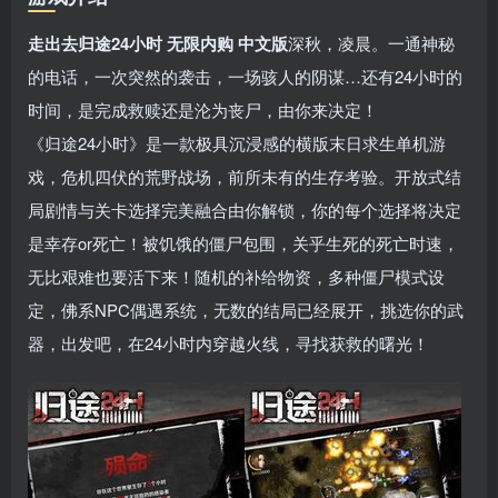
走出去归途24小时 无限内购 中文版
深秋，凌晨。一通神秘
的电话，一次突然的袭击，一场骇人的阴谋…还有24小时的
时间，是完成救赎还是沦为丧尸，由你来决定！
《归途24小时》是一款极具沉浸感的横版末日求生单机游
戏，危机四伏的荒野战场，前所未有的生存考验。开放式结
局剧情与关卡选择完美融合由你解锁，你的每个选择将决定
是幸存or死亡！被饥饿的僵尸包围，关乎生死的死亡时速，
无比艰难也要活下来！随机的补给物资，多种僵尸模式设
定，佛系NPC偶遇系统，无数的结局已经展开，挑选你的武
器，出发吧，在24小时内穿越火线，寻找获救的曙光！