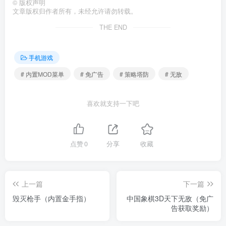
©
版权声明
文章版权归作者所有，未经允许请勿转载。
THE END
手机游戏
# 内置MOD菜单
# 免广告
# 策略塔防
# 无敌
喜欢就支持一下吧
点赞
0
分享
收藏
上一篇
下一篇
毁灭枪手（内置金手指）
中国象棋3D天下无敌（免广
告获取奖励）