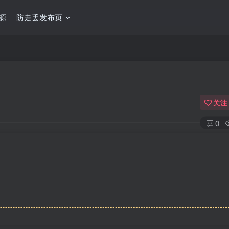
源
防走丢发布页
关注
0