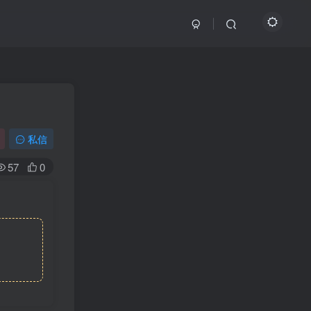
私信
57
0