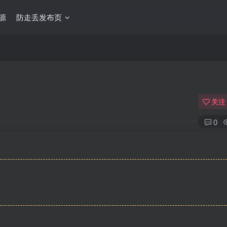
源
防走丢发布页
关注
0