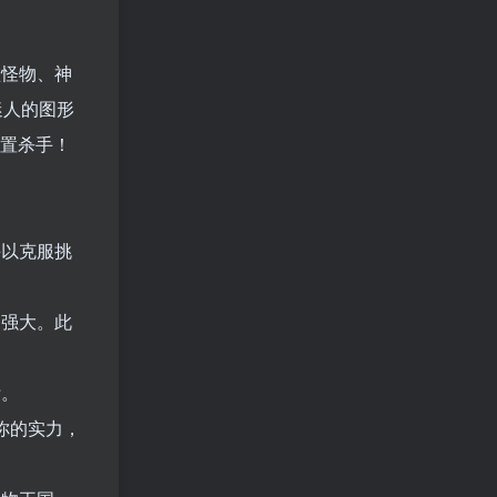
型怪物、神
迷人的图形
闲置杀手！
斗以克服挑
加强大。此
标。
你的实力，