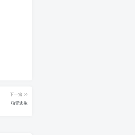
下一篇
独臂逃生