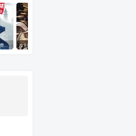
下一站江湖2 全DLC（免付费解锁完整版）Steam移植
女剑士的秘密日记（大量货币＋无敌秒杀）