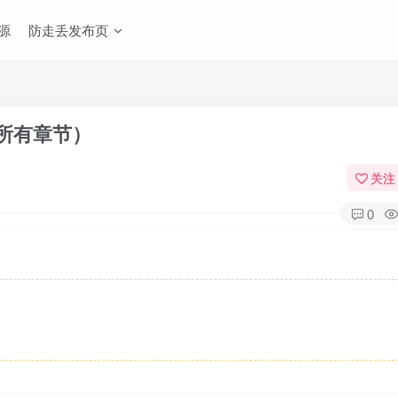
源
防走丢发布页
所有章节）
关注
0
）