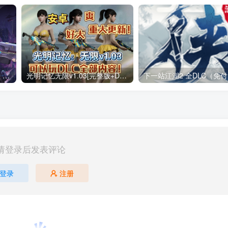
战魂铭人 v3.4.0（无限内购）Steam移植 仙宫失序，裁决降临两名新英雄，来自仙宫城！道具羁绊系统上线！
光明记忆无限v1.03[完整版+DLC+mod版]Steam移植
请登录后发表评论
登录
注册