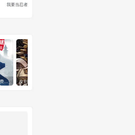
我要当忍者
下一站江湖2 全DLC（免付费解锁完整版）Steam移植
女剑士的秘密日记（大量货币＋无敌秒杀）