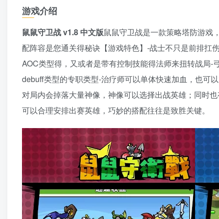
游戏介绍
鼠鼠守卫战 v1.8 中文版
鼠鼠守卫战是一款策略塔防游戏
配阵容是您通关得秘诀【游戏特色】-战士不只是前排扛
AOC类型得，又或者是带有控制技能得法师来扭转战局-
debuff类型的专职类型-治疗师可以单体快速加血，
对局内会掉落大量神像，神像可以选择出战英雄；同时也
可以合理安排出赛英雄，巧妙的搭配往往是致胜关键。