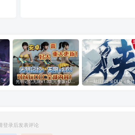
战魂铭人 v3.4.0（无限内购）Steam移植 仙宫失序，裁决降临两名新英雄，来自仙宫城！道具羁绊系统上线！
光明记忆无限v1.03[完整版+DLC+mod版]Steam移植
请登录后发表评论