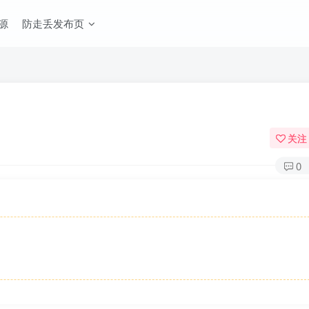
源
防走丢发布页
关注
0