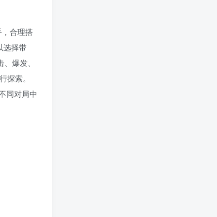
手，合理搭
以选择带
击、爆发、
自行探索。
不同对局中