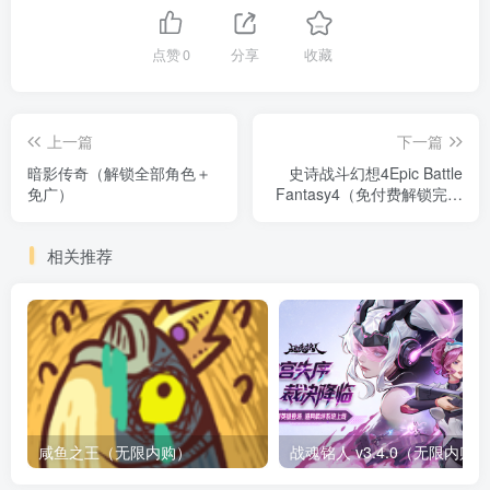
点赞
0
分享
收藏
上一篇
下一篇
暗影传奇（解锁全部角色＋
史诗战斗幻想4Epic Battle
免广）
Fantasy4（免付费解锁完整
版+steam移植）
相关推荐
咸鱼之王（无限内购）