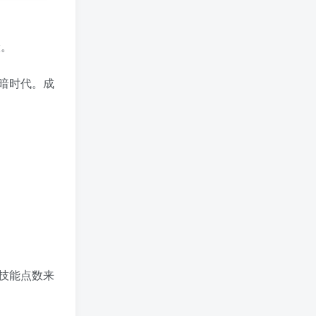
险。
暗时代。成
技能点数来