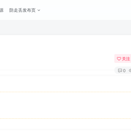
源
防走丢发布页
关注
0