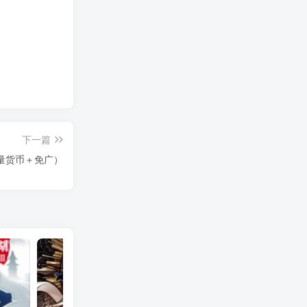
下一篇
量货币＋免广）