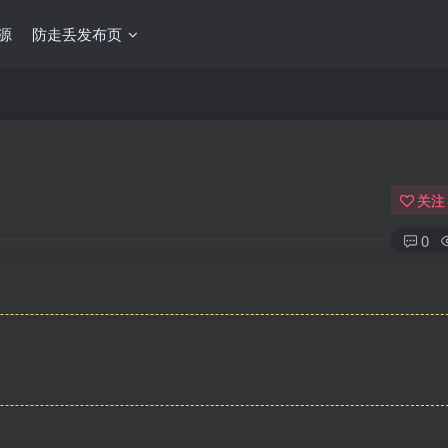
源
防走丢发布页
关注
0