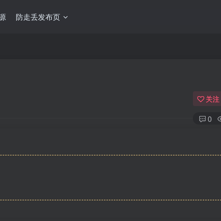
源
防走丢发布页
关注
0