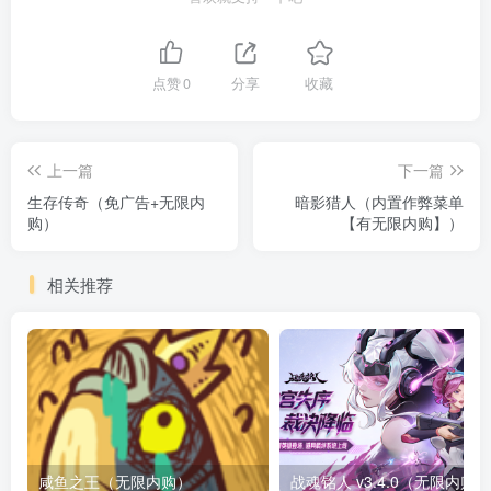
点赞
0
分享
收藏
上一篇
下一篇
生存传奇（免广告+无限内
暗影猎人（内置作弊菜单
购）
【有无限内购】）
相关推荐
咸鱼之王（无限内购）