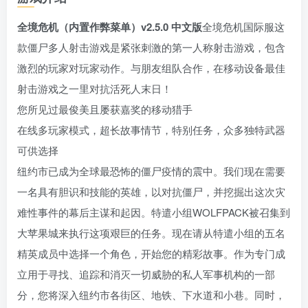
全境危机（内置作弊菜单）v2.5.0 中文版
全境危机国际服这
款僵尸多人射击游戏是紧张刺激的第一人称射击游戏，包含
激烈的玩家对玩家动作。与朋友组队合作，在移动设备最佳
射击游戏之一里对抗活死人末日！
您所见过最俊美且屡获嘉奖的移动猎手
在线多玩家模式，超长故事情节，特别任务，众多独特武器
可供选择
纽约市已成为全球最恐怖的僵尸疫情的震中。我们现在需要
一名具有胆识和技能的英雄，以对抗僵尸，并挖掘出这次灾
难性事件的幕后主谋和起因。特遣小组WOLFPACK被召集到
大苹果城来执行这项艰巨的任务。现在请从特遣小组的五名
精英成员中选择一个角色，开始您的精彩故事。作为专门成
立用于寻找、追踪和消灭一切威胁的私人军事机构的一部
分，您将深入纽约市各街区、地铁、下水道和小巷。同时，