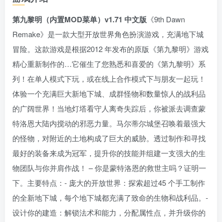
第九黎明（内置MOD菜单）v1.71 中文版
《9th Dawn
Remake》是一款大型开放世界角色扮演游戏，充满地下城
冒险。这款游戏是根据2012 年发布的原版《第九黎明》游戏
精心重新制作的…它催生了您熟悉和喜爱的《第九黎明》系
列！在单人模式下玩，或在线上合作模式下与朋友一起玩！
体验一个充满巨大新地下城、成群怪物和数量惊人的战利品
的广阔世界！当地灯塔看守人离奇失踪后，你被派去调查蒙
特洛恩大陆内搅动的邪恶力量。马尔蒂尔城堡召唤着最强大
的怪物，对附近的土地构成了巨大的威胁。透过制作和寻找
最好的装备来成为冠军，提升你的技能并组建一支强大的生
物团队与你并肩作战！ – 你是蒙特洛恩的救世主吗？证明一
下。主要特点：- 庞大的开放世界：探索超过45 个手工制作
的全新地下城，每个地下城都充满了致命的生物和战利品。-
设计你的建造：解锁法术和能力，分配属性点，并升级你的