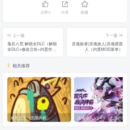
点赞
0
分享
收藏
上一篇
下一篇
鬼谷八荒 解锁全DLC（解锁
灵魂旅者|灵魂旅人|灵魂摆渡
全DLC+修改立绘+内置作弊
人（内置MOD菜单）
器）
相关推荐
咸鱼之王（无限内购）