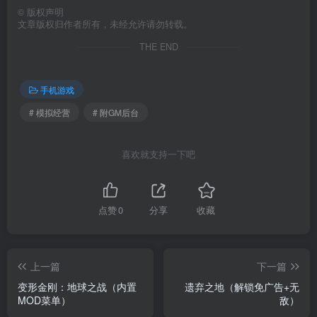
©
版权声明
文章版权归作者所有，未经允许请勿转载。
THE END
手机游戏
# 模拟经营
# 附GM后台
喜欢就支持一下吧
点赞
0
分享
收藏
上一篇
下一篇
变形金刚：地球之战（内置
遗弃之地（解锁免广告+无
MOD菜单）
敌）