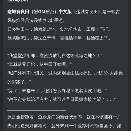
这城有良田（附GM后台）中文版
《这城有良田》是一款古
风模拟经营沉浸式养“城”手游。
归乡种田去，纳粮筑盐池。划地分坊市，工商士同行。
施粥赈流民，律法立于情。百姓话丰年，县治稳太平。
_________________________
“我堂堂少年郎，竟然流放到在这等荒凉之地？！”
“真就从零开始，从种田开始呗。”
“城门外有不少流民，城内还刚被山贼劫掠过，城里的人能跑
的都跑了。”
“算了，来都来了，还能怎么办呢？硬着头皮上吧。”
“说不定等我治理有方，就可以早日重振家族声望了……”
_________________________
原是金榜题名，鱼跃龙门的新晋状元郎，就在本该拥有一片
光明仕途美好前程时，意外来到一个荒凉小村镇当县令。如