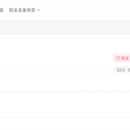
源
防走丢发布页
关注
0