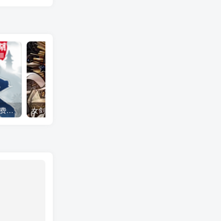
下一站江湖2 全DLC（免付费解锁完整版）Steam移植
女剑士的秘密日记（大量货币＋无敌秒杀）