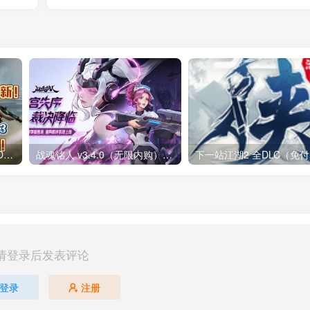
光明记忆无限v1.03[完整版+DLC+mod版]Steam移植
战魂铭人 v3.4.0（无限内购）Steam移植 仙宫失序，裁决降临两名新英雄，来自仙宫城！道具羁绊系统上线！
请登录后发表评论
登录
注册