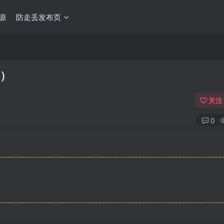
源
防走丢发布页
单）
关注
0