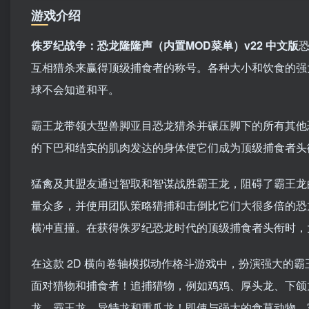
游戏介绍
侏罗纪战争：恐龙隆隆声（内置MOD菜单）v22 中文版
互相猎杀来赢得顶级捕食者的称号。各种大小和饮食的强
球不会知道和平。
霸王龙带领大型兽脚亚目恐龙猎杀并碾压脚下的所有其他
的下巴和结实的肌肉发达的身体使它们成为顶级捕食者头
猛禽及其盟友通过智取和智谋战胜霸王龙，阻碍了霸王龙
量众多，并使用团队策略猎捕和击倒比它们大很多倍的恐
横冲直撞。在获得侏罗纪恐龙时代的顶级捕食者头衔时，
在这款 2D 横向卷轴模拟动作格斗游戏中，扮演强大的
面对猎物和捕食者！追捕猎物，例如鸡鸡、厚头龙、下颌
龙、霸王龙、异特龙和重爪龙！即使与强大的食草动物、