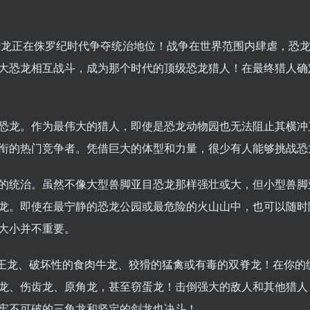
恐龙正在侏罗纪时代争夺统治地位！战争在世界范围内肆虐，恐
大恐龙相互战斗，成为那个时代的顶级恐龙猎人！在最终猎人确
恐龙。作为最伟大的猎人，即使是恐龙动物园也无法阻止其横冲
衔的热门竞争者。凭借巨大的体型和力量，很少有人能够挑战恐
的统治。虽然不像大型兽脚亚目恐龙那样强壮或大，但小型兽脚
龙。即使在最宁静的恐龙公园或最危险的火山山中，也可以随时
大小并不重要。
霸王龙、破坏性的食肉牛龙、狡猾的猛禽或有毒的双脊龙！在你的
龙、伤齿龙、原角龙，甚至窃蛋龙！击倒强大的敌人和其他猎人
牢不可破的三角龙和坚定的剑龙也决斗！