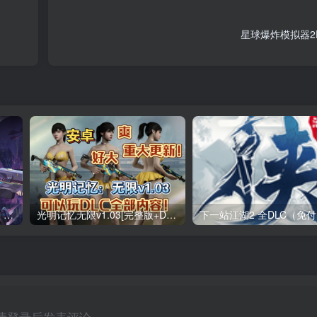
星球爆炸模拟器2
战魂铭人 v3.4.0（无限内购）Steam移植 仙宫失序，裁决降临两名新英雄，来自仙宫城！道具羁绊系统上线！
光明记忆无限v1.03[完整版+DLC+mod版]Steam移植