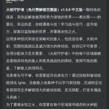
火焰守护者（免付费解锁完整版）v1.0.6 中文版
一颗特殊的
煤炭，肩负起解放被黑暗势力侵蚀的世界——奥比斯——的
重任。幸运的是，你精通格斗技！学习战斗技巧，提升能
力，探索日益险峻的世界，并重燃永恒之火。
运用多种招式和攻击策略对抗敌人，包括连击拳、火焰冲
刺、范围性践踏以及威力强大的终结技。但切记不可鲁莽，
合理分配体力至关重要。《火焰守护者》中的每个区域都栖
息着独具特色的敌人和更具挑战性的障碍。查阅可靠的图
鉴，了解敌人的强弱点。
光靠拳头可不够。你需要提升自身实力！通过技能和被动技
能强化 Ignis。击败敌人收集种子以学习新技能，完成特定任
务获得符文并解锁强大的被动技能。灵活搭配，打造专属战
斗风格！
为了重燃永恒之火，你需要在每个区域搜寻残存的火种能