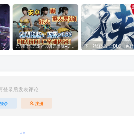
战魂铭人 v3.4.0（无限内购）Steam移植 仙宫失序，裁决降临两名新英雄，来自仙宫城！道具羁绊系统上线！
光明记忆无限v1.03[完整版+DLC+mod版]Steam移植
请登录后发表评论
登录
注册