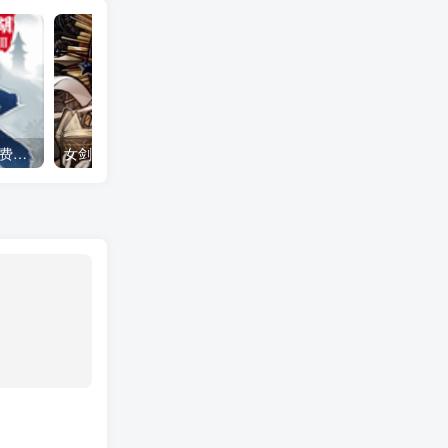
下一站江湖2 全DLC（免付费解锁完整版）Steam移植
女剑士的秘密日记（大量货币＋无敌秒杀）