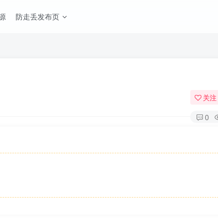
源
防走丢发布页
关注
0