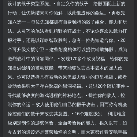
设计的骰子类型系统。• 自定义你的骰子 – 给骰面配上新的
行动，让优势结果向你倾斜，以此锻造你的命运。• 勇敢先
知六选一 – 每位先知都拥有自身独特的骰子组合、能力和玩
法。从灵巧的施法者到粗野的狂战士，不论你喜欢以武力打
服对手，还是以谋略智取胜利，总有一位先知适合你。• 20
个可升级支援守卫 – 这些附魔构体可以提供辅助掷骰，成为
激烈战斗中的可靠同伴。• 发现170多个改良祝福 – 给你的先
知提供独特的被动技能，带来能够改变基本战术的强大效
果。你可以选择具有被动效果但威力较小的恒星祝福，或者
被动效果强大但存在弊端的黑洞祝福。• 超过20个随机事件 –
寻找能够改变的游戏进程的神秘地点。• 操控你的敌人，控
制你的命运 – 敌人使用他们自己的骰子攻击，因而你有机会
操控他们的骰子来改变其意图。• 16个难度级别 – 利用难度
级别定制你的游戏体验，全面考验你的能力。很久以前，如
今古老的遗迹还是繁荣灿烂的文明，而大家都过着安稳幸福