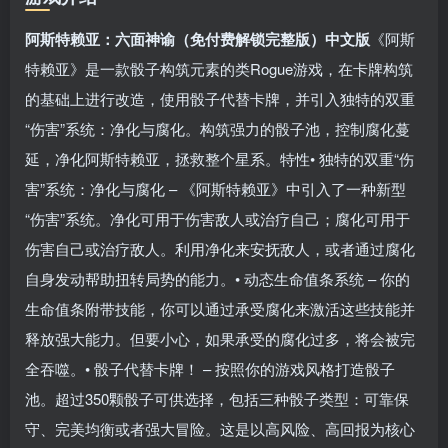
阿斯特赖亚：六面神谕（免付费解锁完整版）中文版
《阿斯
特赖亚》是一款骰子构筑元素的类Rogue游戏，在卡牌构筑
的基础上进行改造，使用骰子代替卡牌，并引入独特的双重
“伤害”系统：净化与腐化。构筑强力的骰子池，控制腐化蔓
延，净化阿斯特赖亚，拯救整个星系。特性• 独特的双重“伤
害”系统：净化与腐化 – 《阿斯特赖亚》中引入了一种新型
“伤害”系统。净化可用于伤害敌人或治疗自己；腐化可用于
伤害自己或治疗敌人。利用净化来安抚敌人，或者通过腐化
自身发动帮助扭转局势的能力。• 动态生命值条系统 – 你的
生命值条附带技能，你可以通过承受腐化来激活这些技能并
释放强大能力。但要小心，如果承受的腐化过多，将会被完
全吞噬。• 骰子代替卡牌！ – 按照你的游戏风格打造骰子
池。超过350颗骰子可供选择，包括三种骰子类型：可靠保
守、完美均衡或者强大冒险。这是以高风险、高回报为核心