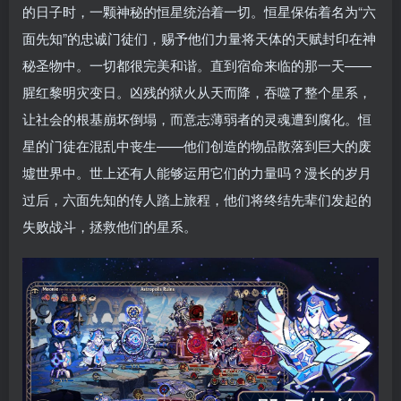
的日子时，一颗神秘的恒星统治着一切。恒星保佑着名为“六
面先知”的忠诚门徒们，赐予他们力量将天体的天赋封印在神
秘圣物中。一切都很完美和谐。直到宿命来临的那一天——
腥红黎明灾变日。凶残的狱火从天而降，吞噬了整个星系，
让社会的根基崩坏倒塌，而意志薄弱者的灵魂遭到腐化。恒
星的门徒在混乱中丧生——他们创造的物品散落到巨大的废
墟世界中。世上还有人能够运用它们的力量吗？漫长的岁月
过后，六面先知的传人踏上旅程，他们将终结先辈们发起的
失败战斗，拯救他们的星系。