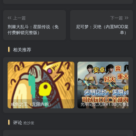
上一篇
下一篇
荆棘大乱斗：星陨传说（免
尼可梦：灭绝（内置MOD菜
付费解锁完整版）
单）
相关推荐
咸鱼之王（无限内购）
评论
抢沙发