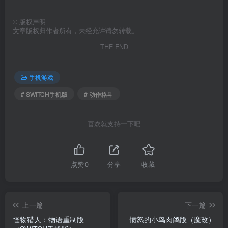
©
版权声明
文章版权归作者所有，未经允许请勿转载。
THE END
手机游戏
# SWITCH手机版
# 动作格斗
喜欢就支持一下吧
点赞
0
分享
收藏
上一篇
下一篇
怪物猎人：物语重制版
愤怒的小鸟肉鸽版（魔改）