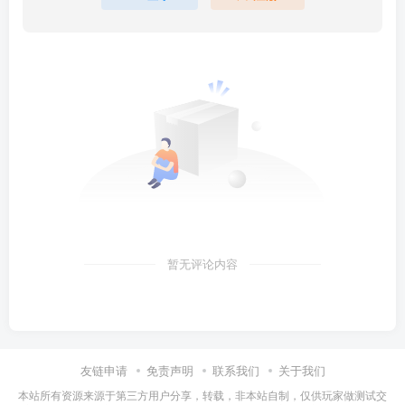
暂无评论内容
友链申请
免责声明
联系我们
关于我们
本站所有资源来源于第三方用户分享，转载，非本站自制，仅供玩家做测试交