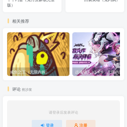
版）
相关推荐
咸鱼之王（无限内购）
评论
抢沙发
请登录后发表评论
登录
注册