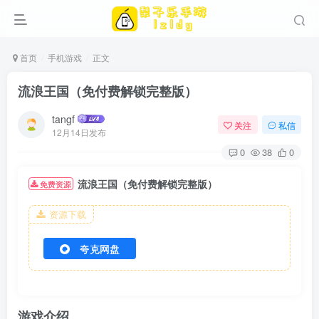
首页
手机游戏
正文
流浪王国（免付费解锁完整版）
tangf
关注
私信
12月14日发布
0
38
0
流浪王国（免付费解锁完整版）
免费资源
资源下载
夸克网盘
游戏介绍