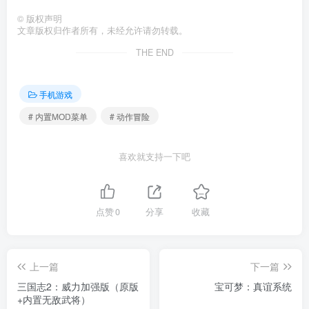
©
版权声明
文章版权归作者所有，未经允许请勿转载。
THE END
手机游戏
# 内置MOD菜单
# 动作冒险
喜欢就支持一下吧
点赞
0
分享
收藏
上一篇
下一篇
三国志2：威力加强版（原版
宝可梦：真谊系统
+内置无敌武将）