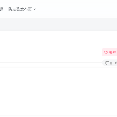
源
防走丢发布页
关注
0