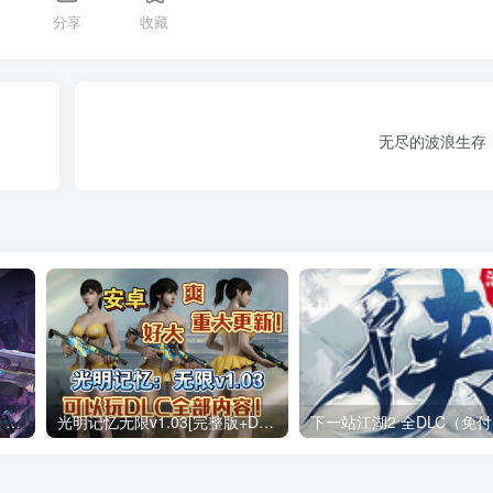
分享
收藏
无尽的波浪生存
战魂铭人 v3.4.0（无限内购）Steam移植 仙宫失序，裁决降临两名新英雄，来自仙宫城！道具羁绊系统上线！
光明记忆无限v1.03[完整版+DLC+mod版]Steam移植