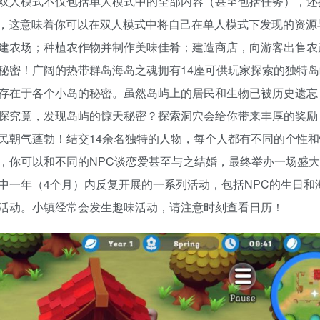
双人模式不仅包括单人模式中的全部内容（甚至包括任务），还
置资源共享功能，这意味着你可以在双人模式中将自己在单人模式下发现的资
建农场；种植农作物并制作美味佳肴；建造商店，向游客出售农
秘密！广阔的热带群岛海岛之魂拥有14座可供玩家探索的独特岛
存在于各个小岛的秘密。虽然岛屿上的居民和生物已被历史遗忘
探究竟，发现岛屿的惊天秘密？探索洞穴会给你带来丰厚的奖励
民朝气蓬勃！结交14余名独特的人物，每个人都有不同的个性和
，你可以和不同的NPC谈恋爱甚至与之结婚，最终举办一场盛大
中一年（4个月）内反复开展的一系列活动，包括NPC的生日和
活动。小镇经常会发生趣味活动，请注意时刻查看日历！