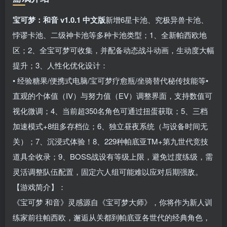
宝可梦：和音 v1.0.1 中文版
新增6星卡池、究极异兽卡池、
悖谬卡池、二级神卡池等多种卡池类型；1、全新帕西欧地
区；2、全宝可梦可收集，并配备动态战斗动画，生动度大幅
提升；3、人性化优化设计：
• 经验糖果/便携式电脑/宝可梦疗愈瓶/坐骑替代秘传技能等•
直观的个体值（IV）与努力值（EV）调整界面，支持数值可
视化微调；4、当前超350名角色可通过扭蛋获取；5、三档
加速模式+8组多存档位；6、独立昼夜系统（与设备时间无
关）；7、沉浸式体验！8、229种帕底亚TM+第九世代竞技
道具全收录；9、BOSS战设有等级上限，避免过度练级，需
灵活调整队伍配置，固定六人组可能难以应对后期强敌。
【游戏简介】：
《宝可梦 和音》灵感源自《宝可梦大师》，你将作为新人训
练家前往帕西欧，邂逅从关都到帕底亚各世代的经典角色，