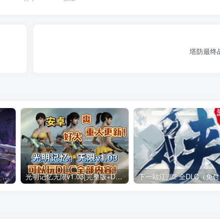
塔防最终
战魂铭人 v3.4.0（无限内购）Steam移植 仙宫失序，裁决降临两名新英雄，来自仙宫城！道具羁绊系统上线！
光明记忆无限v1.03[完整版+DLC+mod版]Steam移植