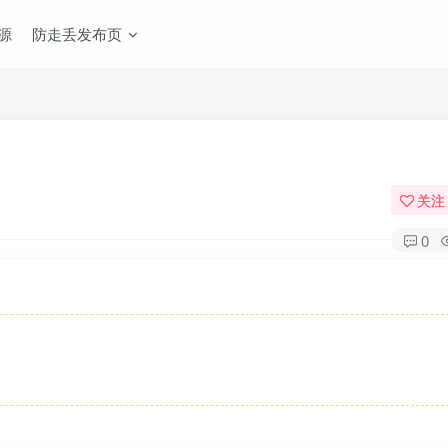
源
防走丢发布页
关注
0