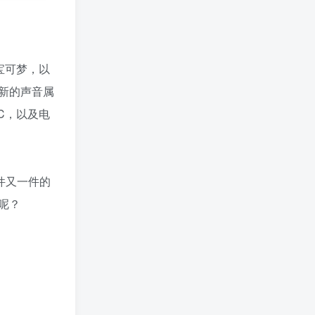
宝可梦，以
全新的声音属
C，以及电
件又一件的
呢？