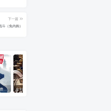
下一篇
战斗（免内购）
下一站江湖2 全DLC（免付费解锁完整版）Steam移植
女剑士的秘密日记（大量货币＋无敌秒杀）