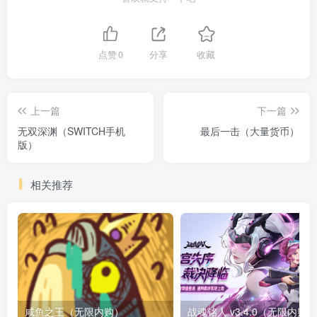
点赞
0
分享
收藏
上一篇
下一篇
无双深渊（SWITCH手机
最后一击（大量货币）
版）
相关推荐
咸鱼之王（无限内购）