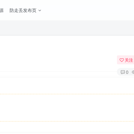
源
防走丢发布页
关注
0