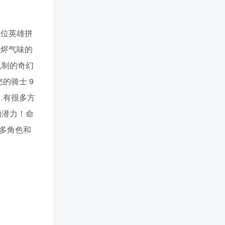
五位英雄拼
灰烬气味的
机制的奇幻
的骑士 9
…有很多方
的潜力！命
更多角色和