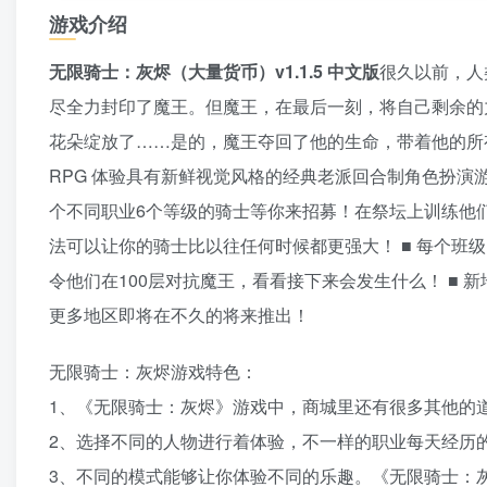
游戏介绍
无限骑士：灰烬（大量货币）v1.1.5 中文版
很久以前，人
尽全力封印了魔王。但魔王，在最后一刻，将自己剩余的
花朵绽放了……是的，魔王夺回了他的生命，带着他的所有
RPG 体验具有新鲜视觉风格的经典老派回合制角色扮演游
个不同职业6个等级的骑士等你来招募！在祭坛上训练他
法可以让你的骑士比以往任何时候都更强大！ ■ 每个班
令他们在100层对抗魔王，看看接下来会发生什么！ ■
更多地区即将在不久的将来推出！
无限骑士：灰烬游戏特色：
1、《无限骑士：灰烬》游戏中，商城里还有很多其他的
2、选择不同的人物进行着体验，不一样的职业每天经历
3、不同的模式能够让你体验不同的乐趣。《无限骑士：