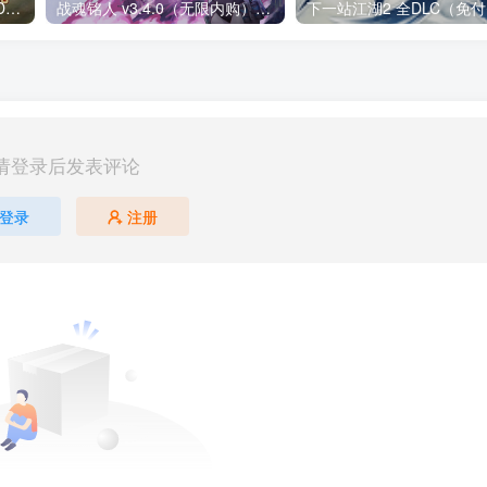
光明记忆无限v1.03[完整版+DLC+mod版]Steam移植
战魂铭人 v3.4.0（无限内购）Steam移植 仙宫失序，裁决降临两名新英雄，来自仙宫城！道具羁绊系统上线！
请登录后发表评论
登录
注册