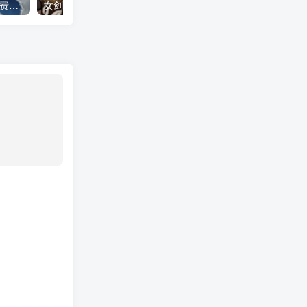
下一站江湖2 全DLC（免付费解锁完整版）Steam移植
女剑士的秘密日记（大量货币＋无敌秒杀）