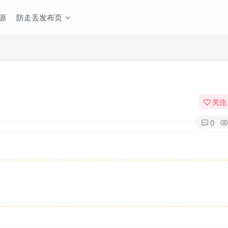
源
防走丢发布页
关注
0