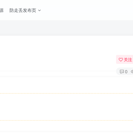
源
防走丢发布页
关注
0