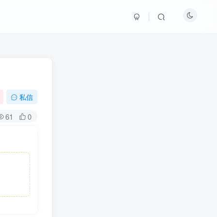
私信
61
0