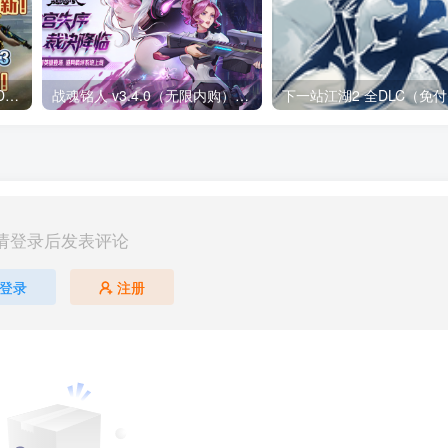
光明记忆无限v1.03[完整版+DLC+mod版]Steam移植
战魂铭人 v3.4.0（无限内购）Steam移植 仙宫失序，裁决降临两名新英雄，来自仙宫城！道具羁绊系统上线！
请登录后发表评论
登录
注册