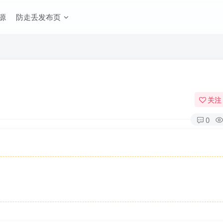
源
防走丢发布页
关注
0