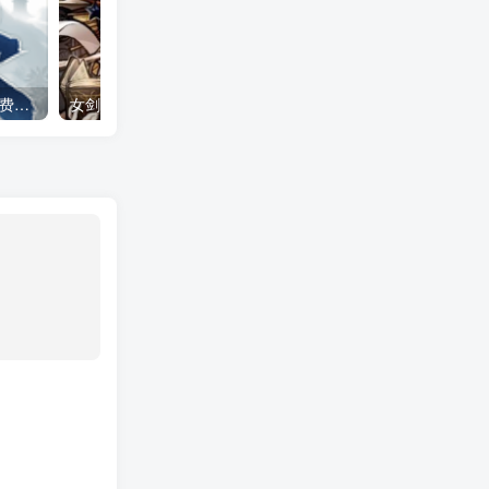
下一站江湖2 全DLC（免付费解锁完整版）Steam移植
女剑士的秘密日记（大量货币＋无敌秒杀）