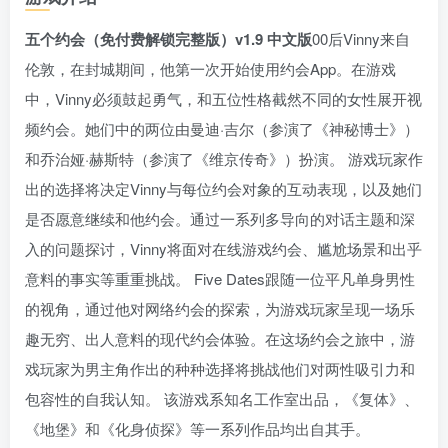
五个约会（免付费解锁完整版）v1.9 中文版
00后Vinny来自
伦敦，在封城期间，他第一次开始使用约会App。在游戏
中，Vinny必须鼓起勇气，和五位性格截然不同的女性展开视
频约会。她们中的两位由曼迪·吉尔（参演了《神秘博士》）
和乔治娅·赫斯特（参演了《维京传奇》）扮演。 游戏玩家作
出的选择将决定Vinny与每位约会对象的互动表现，以及她们
是否愿意继续和他约会。通过一系列多导向的对话主题和深
入的问题探讨，Vinny将面对在线游戏约会、尴尬场景和出乎
意料的事实等重重挑战。 Five Dates跟随一位平凡单身男性
的视角，通过他对网络约会的探索，为游戏玩家呈现一场乐
趣无穷、出人意料的现代约会体验。在这场约会之旅中，游
戏玩家为男主角作出的种种选择将挑战他们对两性吸引力和
包容性的自我认知。 该游戏系知名工作室出品，《复体》、
《地堡》和《化身侦探》等一系列作品均出自其手。