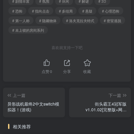
# 剧情丰富
# 氛围
# 休闲
# 解谜
# 3D
# 恐怖
# 指向点击
# 多结局
# 悬疑
# 心理恐怖
# 第一人称
# 隐藏物体
# 洛夫克拉夫特式
# 密室逃脱
# 未上锁的房间系列
喜欢就支持一下吧
点赞
0
分享
收藏
上一篇
下一篇
异形战机最终2中文switch模
街头霸王4冠军版
拟器！(游戏)
v1.01.02[完整版+网飞
版]Steam移植安卓手机上最
耐玩的格斗游戏！
相关推荐