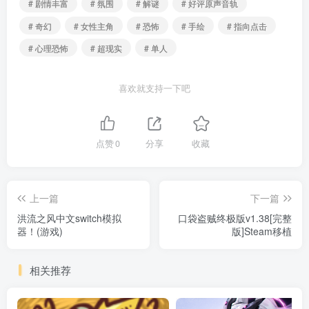
# 剧情丰富
# 氛围
# 解谜
# 好评原声音轨
# 奇幻
# 女性主角
# 恐怖
# 手绘
# 指向点击
# 心理恐怖
# 超现实
# 单人
喜欢就支持一下吧
点赞
0
分享
收藏
上一篇
下一篇
洪流之风中文switch模拟
口袋盗贼终极版v1.38[完整
器！(游戏)
版]Steam移植
相关推荐