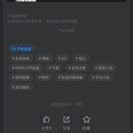
©
版权声明
文章版权归作者所有，未经允许请勿转载。
THE END
手机游戏
# 安卓游戏
# 冒险
# 2D
# 独立
# SWITCH手机版
# 可爱
# 女性主角
# 视觉小说
# 迷宫探索
# 制作
# 自选历险体验
# 互动小说
# 步行模拟
喜欢就支持一下吧
点赞
0
分享
收藏