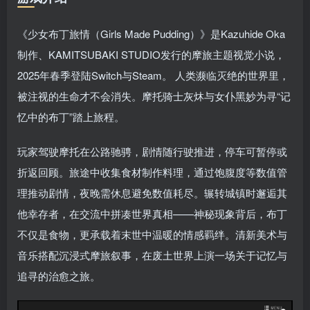
《少女布丁旅情（Girls Made Pudding）》是Kazuhide Oka
制作、KAMITSUBAKI STUDIO发行的摩旅主题视觉小说，
2025年春季登陆Switch与Steam。 人类濒临灭绝的世界里，
被注视的生命才不会消失。摩托骑士灰炑与女仆黑妙为寻“记
忆中的布丁”踏上旅程。
玩家驾驶摩托在公路驰骋，剧情随行驶推进，停车可暂停或
折返回顾。旅途中收集食材制作料理，通过饱腹度等数值管
理推动剧情，夜晚需休息避免数值耗尽。辗转城镇时邂逅其
他幸存者，在交流中拼凑世界真相——神秘现象背后，布丁
不仅是食物，更承载着末世中温暖的情感羁绊。清新美术与
音乐搭配沉浸式摩旅叙事，在废土世界上演一场关于记忆与
追寻的治愈之旅。