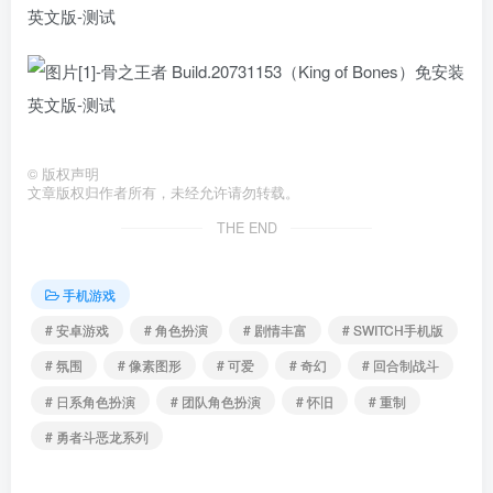
©
版权声明
文章版权归作者所有，未经允许请勿转载。
THE END
手机游戏
# 安卓游戏
# 角色扮演
# 剧情丰富
# SWITCH手机版
# 氛围
# 像素图形
# 可爱
# 奇幻
# 回合制战斗
# 日系角色扮演
# 团队角色扮演
# 怀旧
# 重制
# 勇者斗恶龙系列