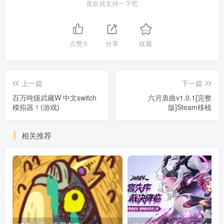
喜欢就支持一下吧
点赞
0
分享
收藏
上一篇
下一篇
百万吨级武藏W 中文switch
六月衷曲v1.0.1[完整
模拟器！(游戏)
版]Steam移植
相关推荐