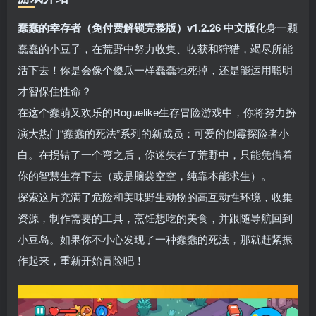
蠢蠢的幸存者（免付费解锁完整版）v1.2.26 中文版
化身一颗
蠢蠢的小豆子，在荒野中努力收集、收获和狩猎，竭尽所能
活下去！你是会像个傻瓜一样蠢蠢地死掉，还是能运用聪明
才智保住性命？
在这个蠢萌又欢乐的Roguelike生存冒险游戏中，你将努力扮
演大热门“蠢蠢的死法”系列的新成员：可爱的倒霉探险者小
白。在拐错了一个弯之后，你迷失在了荒野中，只能凭借着
你的智慧生存下去（或是脑袋空空，纯靠本能求生）。
探索这片充满了危险和美味野生动物的高互动性环境，收集
资源，制作需要的工具，烹饪想吃的美食，并跟随导航回到
小豆岛。如果你不小心发现了一种蠢蠢的死法，那就赶紧振
作起来，重新开始冒险吧！