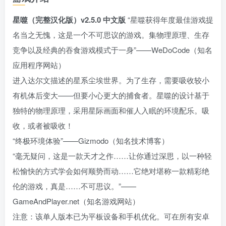
星噬（完整汉化版）v2.5.0 中文版
“星噬获得年度最佳游戏提
名当之无愧，这是一个不可思议的游戏。集物理原理、生存
竞争以及经典的吞食游戏模式于一身”——WeDoCode（知名
应用程序网站）
进入达尔文描述的星系尘埃世界。为了生存，需要吸收较小
有机体后变大——但要小心更大的捕食者。星噬的设计基于
独特的物理原理，采用星际画面和催人入眠的环境配乐。吸
收，或者被吸收！
“终极环境体验”——Gizmodo（知名技术博客）
“毫无疑问，这是一款天才之作……让你通过深思，以一种轻
松愉快的方式学会如何顺势而动……它绝对堪称一款精彩绝
伦的游戏，真是……不可思议。”——
GameAndPlayer.net（知名游戏网站）
注意：该单人版本已为平板设备和手机优化。可在所有安卓