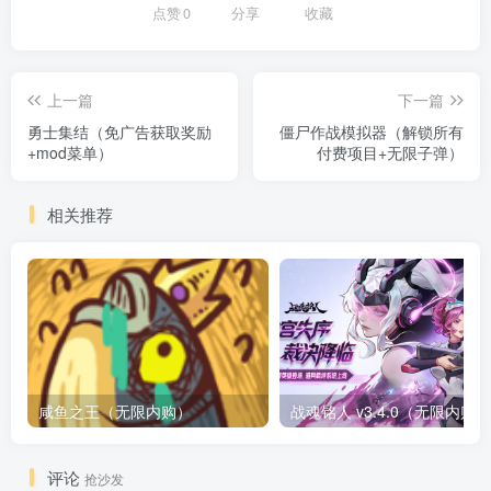
点赞
0
分享
收藏
上一篇
下一篇
勇士集结（免广告获取奖励
僵尸作战模拟器（解锁所有
+mod菜单）
付费项目+无限子弹）
相关推荐
咸鱼之王（无限内购）
评论
抢沙发