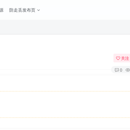
源
防走丢发布页
关注
0