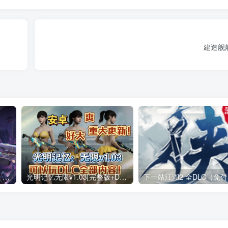
建造舰
战魂铭人 v3.4.0（无限内购）Steam移植 仙宫失序，裁决降临两名新英雄，来自仙宫城！道具羁绊系统上线！
光明记忆无限v1.03[完整版+DLC+mod版]Steam移植