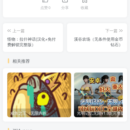
点赞
0
分享
收藏
上一篇
下一篇
怪物：拉什神话(汉化+免付
溪谷农场（无条件使用金币
费解锁完整版）
钻石）
相关推荐
咸鱼之王（无限内购）