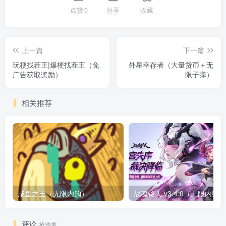
点赞
0
分享
收藏
上一篇
下一篇
玩梗找茬王|爆梗找茬王（免
外星幸存者（大量货币＋无
广告获取奖励）
限子弹）
相关推荐
咸鱼之王（无限内购）
评论
抢沙发