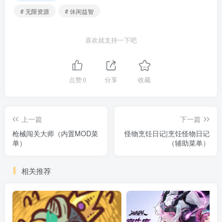
# 无限资源
# 休闲益智
喜欢就支持一下吧
点赞
0
分享
收藏
上一篇
下一篇
枪械闯关大师（内置MOD菜
怪物烹饪日记|烹饪怪物日记
单）
（辅助菜单）
相关推荐